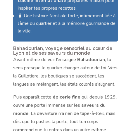
cuisine internationale
préparées maison pour
inspirer tes propres recettes.
🧳 Une histoire familiale forte, intimement liée à
l’âme du quartier et à la mémoire gourmande de
la ville.
Bahadourian, voyage sensoriel au cœur de
Lyon et de ses saveurs du monde
Avant même de voir l’enseigne
Bahadourian
, tu
sens presque le quartier changer autour de toi. Vers
la Guillotière, les boutiques se succèdent, les
langues se mélangent, les étals colorés s’alignent.
Puis apparaît cette
épicerie fine
qui, depuis 1929,
ouvre une porte immense sur les
saveurs du
monde
. La devanture n’a rien de tape-à-l’œil, mais
dès que tu pushes la porte, tout ton corps
comprend que tu entres dans un autre rythme.