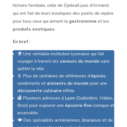
histoire familiale, celle de Djebraïl puis d’Armand,
qui ont fait de leurs boutiques des points de repère
pour tous ceux qui aiment la
gastronomie
et les
produits exotiques
.
En bref :
🌍 Une véritable institution lyonnaise qui fait
voyager à travers les
saveurs du monde
sans
quitter la ville.
🧂 Plus de centaines de références d’
épices
,
condiments et
aliments du monde
pour une
découverte culinaire
infinie.
🏬 Plusieurs adresses à
Lyon
(Guillotière, Halles,
Bron) pour explorer une
épicerie fine
iconique et
accessible.
🍽️ Des spécialités arméniennes, libanaises et de