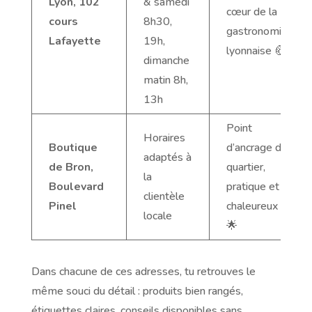
Lyon, 102
& samedi
cœur de la
cours
8h30,
gastronomie
Lafayette
19h,
lyonnaise 🥐
dimanche
matin 8h,
13h
Point
Horaires
Boutique
d’ancrage de
adaptés à
de Bron,
quartier,
la
Boulevard
pratique et
clientèle
Pinel
chaleureux
locale
🌟
Dans chacune de ces adresses, tu retrouves le
même souci du détail : produits bien rangés,
étiquettes claires, conseils disponibles sans