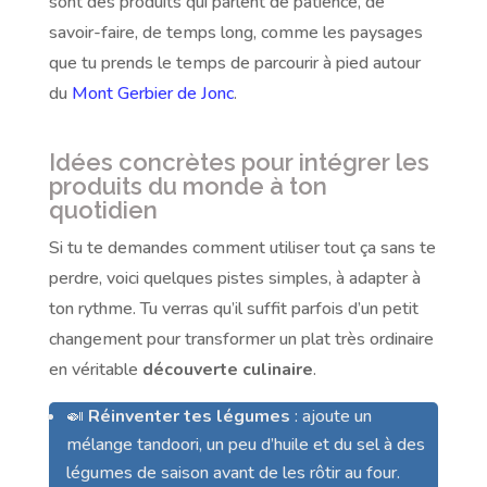
sont des produits qui parlent de patience, de
savoir-faire, de temps long, comme les paysages
que tu prends le temps de parcourir à pied autour
du
Mont Gerbier de Jonc
.
Idées concrètes pour intégrer les
produits du monde à ton
quotidien
Si tu te demandes comment utiliser tout ça sans te
perdre, voici quelques pistes simples, à adapter à
ton rythme. Tu verras qu’il suffit parfois d’un petit
changement pour transformer un plat très ordinaire
en véritable
découverte culinaire
.
🍛
Réinventer tes légumes
: ajoute un
mélange tandoori, un peu d’huile et du sel à des
légumes de saison avant de les rôtir au four.