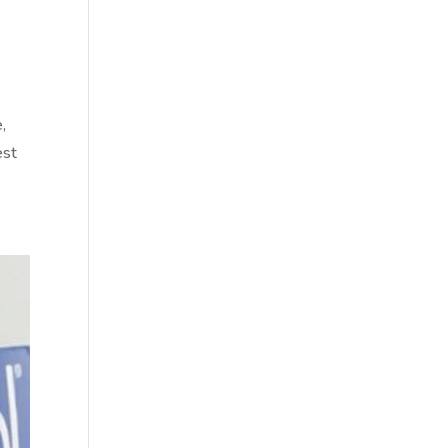
,
est