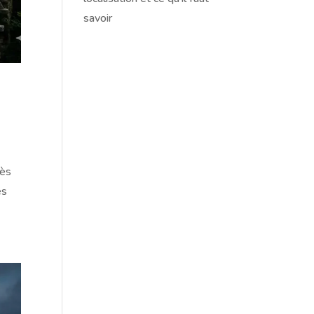
savoir
rès
es