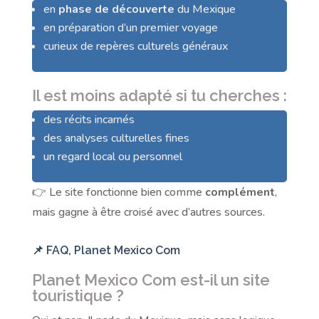
en
phase de découverte
du Mexique
en préparation d’un premier voyage
curieux de repères culturels généraux
Il est moins adapté si tu cherches :
des récits incarnés
des analyses culturelles fines
un regard local ou personnel
👉 Le site fonctionne bien comme
complément
,
mais gagne à être croisé avec d’autres sources.
📌 FAQ, Planet Mexico Com
Planet Mexico Com est-il un site
touristique ?