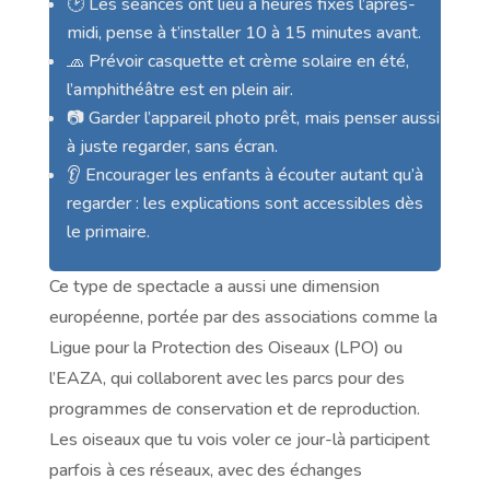
🕑 Les séances ont lieu à heures fixes l’après-
midi, pense à t’installer 10 à 15 minutes avant.
🧢 Prévoir casquette et crème solaire en été,
l’amphithéâtre est en plein air.
📷 Garder l’appareil photo prêt, mais penser aussi
à juste regarder, sans écran.
👂 Encourager les enfants à écouter autant qu’à
regarder : les explications sont accessibles dès
le primaire.
Ce type de spectacle a aussi une dimension
européenne, portée par des associations comme la
Ligue pour la Protection des Oiseaux (LPO) ou
l’EAZA, qui collaborent avec les parcs pour des
programmes de conservation et de reproduction.
Les oiseaux que tu vois voler ce jour-là participent
parfois à ces réseaux, avec des échanges