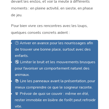
devant les enclos, et voir la meute à différents
moments : en pleine activité, en sieste, en phase
de jeu.
Pour bien vivre ces rencontres avec les loups,
quelques conseils concrets aident :
🕒 Arriver en avance pour les nourrissages afin
de trouver une bonne place, surtout avec des
enfants.
🔇 Limiter le bruit et les mouvements brusques
pour favoriser un comportement naturel des
animaux.
📚 Lire les panneaux avant la présentation, pour
mieux comprendre ce que le soigneur raconte.
🧣 Prévoir de quoi se couvrir : même en été,
rester immobile en lisière de forêt peut refroidir
vite.