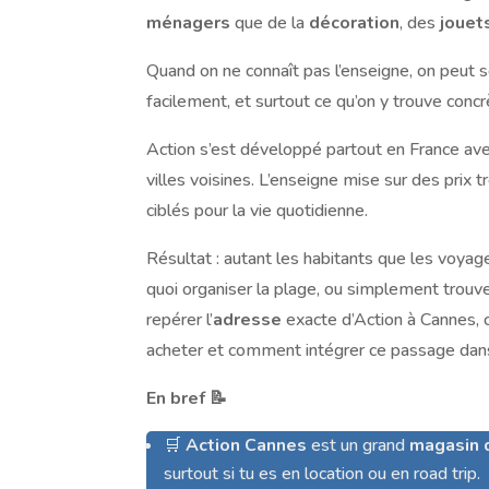
ménagers
que de la
décoration
, des
jouet
Quand on ne connaît pas l’enseigne, on peut 
facilement, et surtout ce qu’on y trouve conc
Action s’est développé partout en France av
villes voisines. L’enseigne mise sur des prix
ciblés pour la vie quotidienne.
Résultat : autant les habitants que les voy
quoi organiser la plage, ou simplement trouver
repérer l’
adresse
exacte d’Action à Cannes,
acheter et comment intégrer ce passage dan
En bref 📝
🛒
Action Cannes
est un grand
magasin 
surtout si tu es en location ou en road trip.