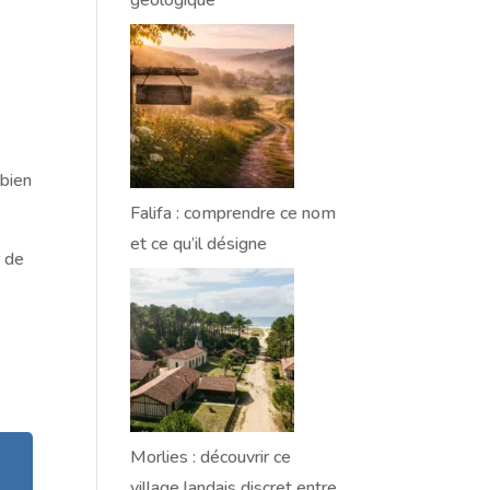
géologique
 bien
Falifa : comprendre ce nom
et ce qu’il désigne
r de
Morlies : découvrir ce
village landais discret entre