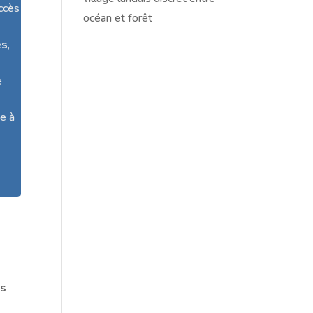
accès
océan et forêt
es
,
e
ge à
s