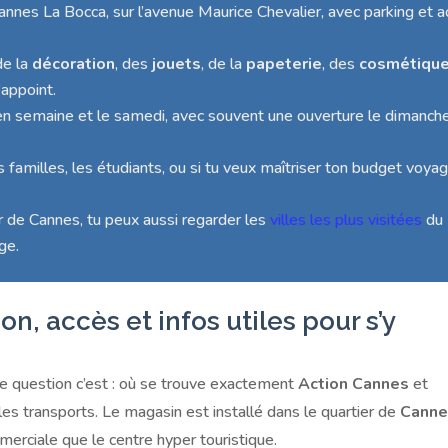
nnes La Bocca, sur l’avenue Maurice Chevalier, avec parking et 
 de la
décoration
, des
jouets
, de la
papeterie
, des
cosmétiqu
’appoint.
en semaine et le samedi, avec souvent une ouverture le dimanch
s familles, les étudiants, ou si tu veux maîtriser ton budget voya
r de Cannes, tu peux aussi regarder les
villes les plus visitées
du
ge.
on, accès et infos utiles pour s’y
e question c’est : où se trouve exactement
Action Cannes
et
es transports. Le magasin est installé dans le quartier de
Canne
merciale que le centre hyper touristique.