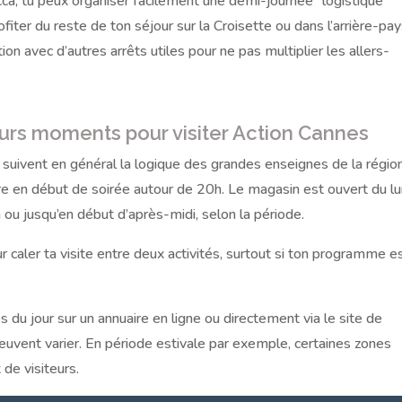
cca, tu peux organiser facilement une demi-journée “logistique”
fiter du reste de ton séjour sur la Croisette ou dans l’arrière-pay
on avec d’autres arrêts utiles pour ne pas multiplier les allers-
eurs moments pour visiter Action Cannes
suivent en général la logique des grandes enseignes de la région
e en début de soirée autour de 20h. Le magasin est ouvert du lu
ou jusqu’en début d’après-midi, selon la période.
r caler ta visite entre deux activités, surtout si ton programme e
es du jour sur un annuaire en ligne ou directement via le site de
 peuvent varier. En période estivale par exemple, certaines zones
 de visiteurs.