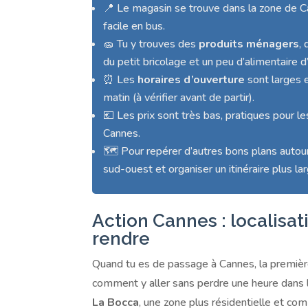
📍 Le magasin se trouve dans la zone de Ca
facile en bus.
🧽 Tu y trouves des
produits ménagers
,
du petit bricolage et un peu d’alimentaire d
⏰ Les
horaires d’ouverture
sont larges 
matin (à vérifier avant de partir).
💶 Les prix sont très bas, pratiques pour le
Cannes.
🗺️ Pour repérer d’autres bons plans autou
sud-ouest et organiser un itinéraire plus lar
Action Cannes : localisati
rendre
Quand tu es de passage à Cannes, la premièr
comment y aller sans perdre une heure dans l
La Bocca
, une zone plus résidentielle et com