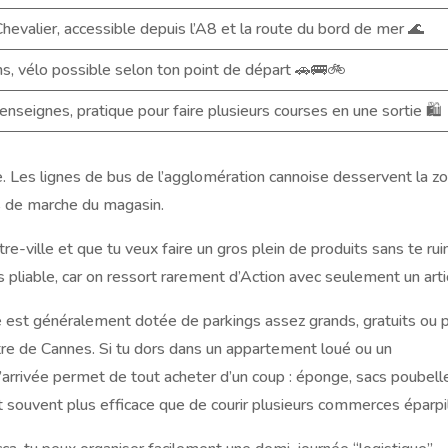
evalier, accessible depuis l’A8 et la route du bord de mer 🌊
ins, vélo possible selon ton point de départ 🚗🚌🚲
nseignes, pratique pour faire plusieurs courses en une sortie 🛍️
ble. Les lignes de bus de l’agglomération cannoise desservent la z
s de marche du magasin.
re-ville et que tu veux faire un gros plein de produits sans te rui
pliable, car on ressort rarement d’Action avec seulement un arti
ne est généralement dotée de parkings assez grands, gratuits ou 
ntre de Cannes. Si tu dors dans un appartement loué ou un
 d’arrivée permet de tout acheter d’un coup : éponge, sacs poubell
 souvent plus efficace que de courir plusieurs commerces éparpil