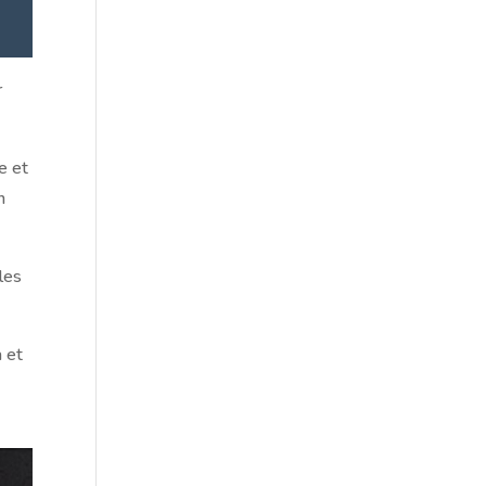
r
e et
n
 les
a et