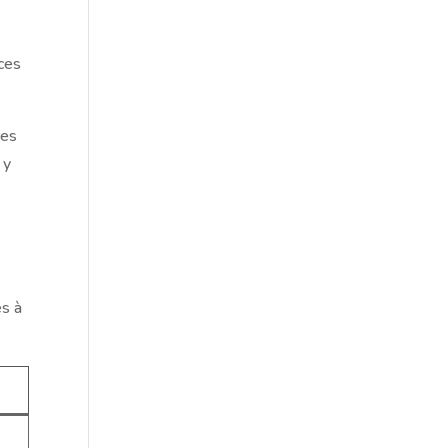
nces
nes
 y
es à