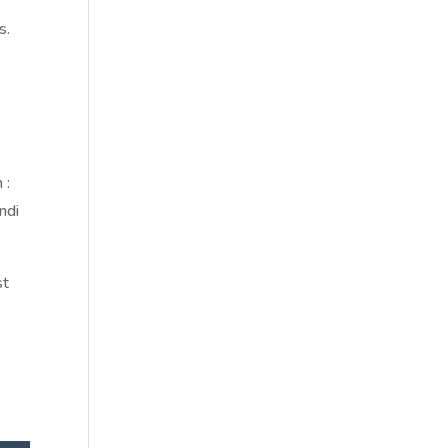
s.
 :
ndi
st