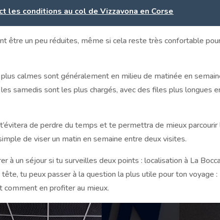
ct les conditions au col de Vizzavona en Corse
ent être un peu réduites, même si cela reste très confortable pou
s plus calmes sont généralement en milieu de matinée en semain
 les samedis sont les plus chargés, avec des files plus longues e
s t’évitera de perdre du temps et te permettra de mieux parcourir
simple de viser un matin en semaine entre deux visites.
 à un séjour si tu surveilles deux points : localisation à La Bocc
tête, tu peux passer à la question la plus utile pour ton voyage :
 et comment en profiter au mieux.