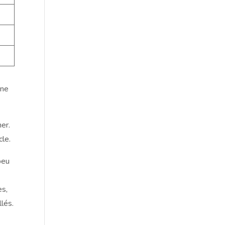
one
ner.
cle.
peu
es,
lés.