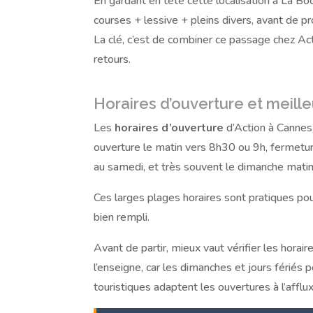
En gardant en tête cette localisation à La Bo
courses + lessive + pleins divers, avant de pro
La clé, c’est de combiner ce passage chez Acti
retours.
Horaires d’ouverture et meill
Les
horaires d’ouverture
d’Action à Cannes 
ouverture le matin vers 8h30 ou 9h, fermetur
au samedi, et très souvent le dimanche matin 
Ces larges plages horaires sont pratiques pou
bien rempli.
Avant de partir, mieux vaut vérifier les horair
l’enseigne, car les dimanches et jours fériés
touristiques adaptent les ouvertures à l’afflux