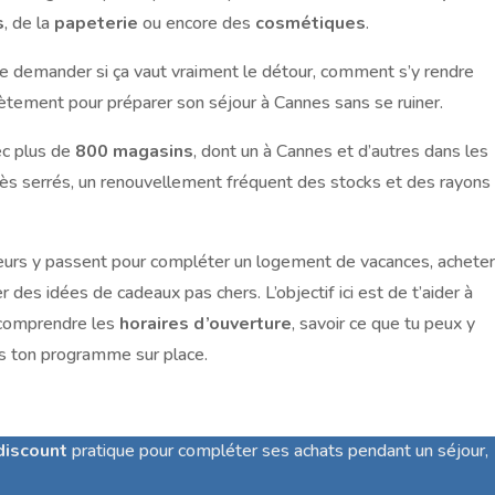
s
, de la
papeterie
ou encore des
cosmétiques
.
se demander si ça vaut vraiment le détour, comment s’y rendre
rètement pour préparer son séjour à Cannes sans se ruiner.
ec plus de
800 magasins
, dont un à Cannes et d’autres dans les
 très serrés, un renouvellement fréquent des stocks et des rayons
ageurs y passent pour compléter un logement de vacances, achete
 des idées de cadeaux pas chers. L’objectif ici est de t’aider à
 comprendre les
horaires d’ouverture
, savoir ce que tu peux y
s ton programme sur place.
discount
pratique pour compléter ses achats pendant un séjour,