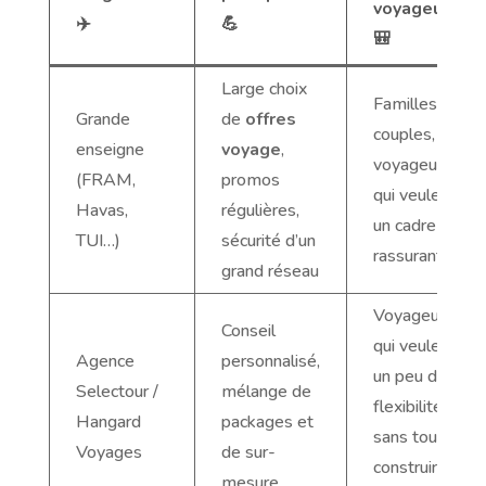
voyageur ?
✈️
💪
🎒
Large choix
Familles,
Grande
de
offres
couples,
enseigne
voyage
,
voyageurs
(FRAM,
promos
qui veulent
Havas,
régulières,
un cadre
TUI…)
sécurité d’un
rassurant
grand réseau
Voyageurs
Conseil
qui veulent
Agence
personnalisé,
un peu de
Selectour /
mélange de
flexibilité
Hangard
packages et
sans tout
Voyages
de sur-
construire
mesure