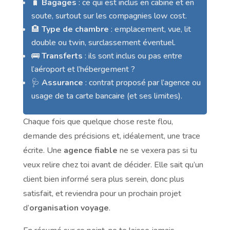
🧳
Bagages
: ce qui est inclus en cabine et en
soute, surtout sur les compagnies low cost.
🏨
Type de chambre
: emplacement, vue, lit
double ou twin, surclassement éventuel.
🚌
Transferts
: ils sont inclus ou pas entre
l’aéroport et l’hébergement ?
🩺
Assurance
: contrat proposé par l’agence ou
usage de ta carte bancaire (et ses limites).
Chaque fois que quelque chose reste flou,
demande des précisions et, idéalement, une trace
écrite. Une
agence fiable
ne se vexera pas si tu
veux relire chez toi avant de décider. Elle sait qu’un
client bien informé sera plus serein, donc plus
satisfait, et reviendra pour un prochain projet
d’
organisation voyage
.