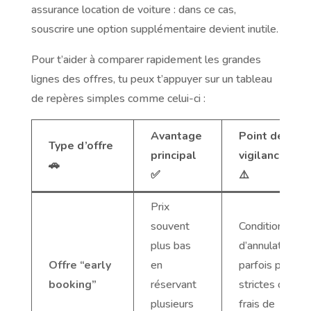
assurance location de voiture : dans ce cas,
souscrire une option supplémentaire devient inutile.
Pour t’aider à comparer rapidement les grandes
lignes des offres, tu peux t’appuyer sur un tableau
de repères simples comme celui-ci :
Avantage
Point de
Type d’offre
principal
vigilance
🚗
✅
⚠️
Prix
souvent
Conditions
plus bas
d’annulation
Offre “early
en
parfois plus
booking”
réservant
strictes ou
plusieurs
frais de