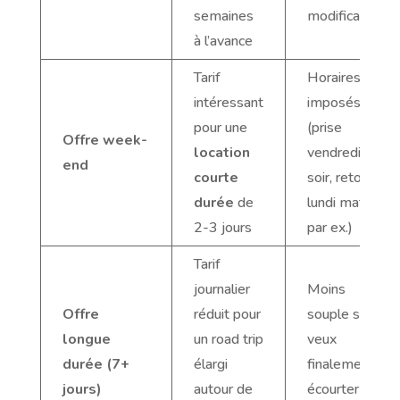
semaines
modification
à l’avance
Tarif
Horaires
intéressant
imposés
pour une
(prise
Offre week-
location
vendredi
end
courte
soir, retour
durée
de
lundi matin
2-3 jours
par ex.)
Tarif
journalier
Moins
Offre
réduit pour
souple si tu
longue
un road trip
veux
durée (7+
élargi
finalement
jours)
autour de
écourter ton