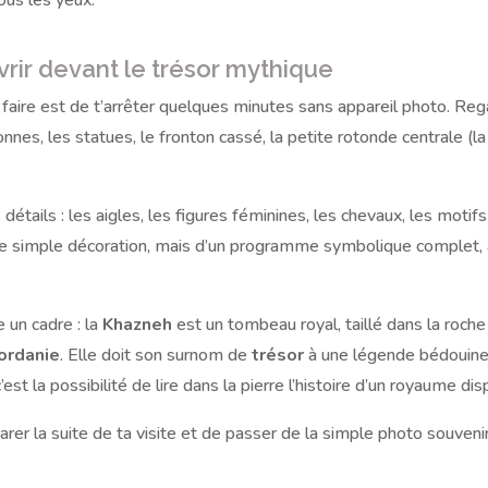
ous les yeux.
rir devant le trésor mythique
à faire est de t’arrêter quelques minutes sans appareil photo. Re
nnes, les statues, le fronton cassé, la petite rotonde centrale (la
tails : les aigles, les figures féminines, les chevaux, les motifs
une simple décoration, mais d’un programme symbolique complet, 
 un cadre : la
Khazneh
est un tombeau royal, taillé dans la roche
Jordanie
. Elle doit son surnom de
trésor
à une légende bédouine
est la possibilité de lire dans la pierre l’histoire d’un royaume dis
arer la suite de ta visite et de passer de la simple photo souveni