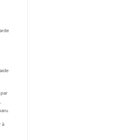
garde
aide
 par
,
paru.
r à