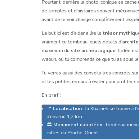
Pourtant, derrière la photo iconique se cache
de temples et d’histoires souvent méconnues
avant de le voir change complètement l’expér
Le but ici est d’aider à lire le
trésor mythiqu
vraiment ce tombeau, quels détails d’
archit
maximum du
site archéologique
. L’idée e
waouh, où tu comprends ce que tu as sous le
Tu verras aussi des conseils très concrets sur 
et les petites erreurs à éviter pour profiter 
En bref :
📍
Localisation
: la Khazneh se trouve à l’
d’environ 1,2 km.
🏛️
Monument nabatéen
: tombeau monumen
cultes du Proche-Orient.