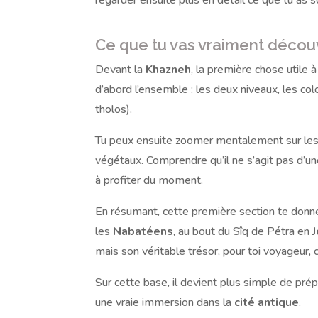
regarder ensuite plus en détail ce que tu as s
Ce que tu vas vraiment découv
Devant la
Khazneh
, la première chose utile 
d’abord l’ensemble : les deux niveaux, les colo
tholos).
Tu peux ensuite zoomer mentalement sur les dé
végétaux. Comprendre qu’il ne s’agit pas d’
à profiter du moment.
En résumant, cette première section te donne
les
Nabatéens
, au bout du Sîq de Pétra en
mais son véritable trésor, pour toi voyageur, c’
Sur cette base, il devient plus simple de prép
une vraie immersion dans la
cité antique
.