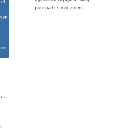
 et
pour partir sereinement
nyon,
ace.
rois
.