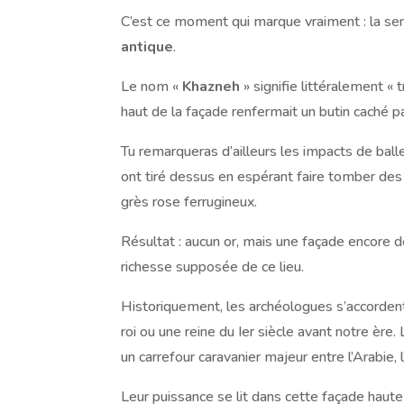
C’est ce moment qui marque vraiment : la se
antique
.
Le nom «
Khazneh
» signifie littéralement «
haut de la façade renfermait un butin caché pa
Tu remarqueras d’ailleurs les impacts de ball
ont tiré dessus en espérant faire tomber des 
grès rose ferrugineux.
Résultat : aucun or, mais une façade encore
richesse supposée de ce lieu.
Historiquement, les archéologues s’accordent 
roi ou une reine du Ier siècle avant notre è
un carrefour caravanier majeur entre l’Arabie,
Leur puissance se lit dans cette façade haut