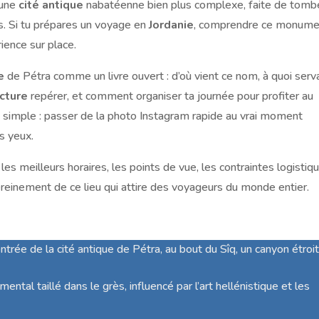
 une
cité antique
nabatéenne bien plus complexe, faite de tomb
. Si tu prépares un voyage en
Jordanie
, comprendre ce monume
ience sur place.
e
de Pétra comme un livre ouvert : d’où vient ce nom, à quoi serva
ecture
repérer, et comment organiser ta journée pour profiter au
st simple : passer de la photo Instagram rapide au vrai moment
s yeux.
les meilleurs horaires, les points de vue, les contraintes logistiq
sereinement de ce lieu qui attire des voyageurs du monde entier.
entrée de la cité antique de Pétra, au bout du Sîq, un canyon étroi
tal taillé dans le grès, influencé par l’art hellénistique et les