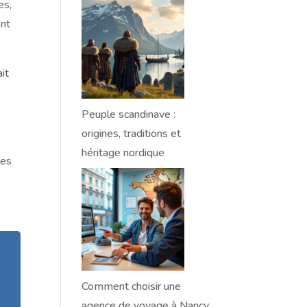
es,
nt
it
Peuple scandinave :
origines, traditions et
héritage nordique
ues
t
Comment choisir une
agence de voyage à Nancy