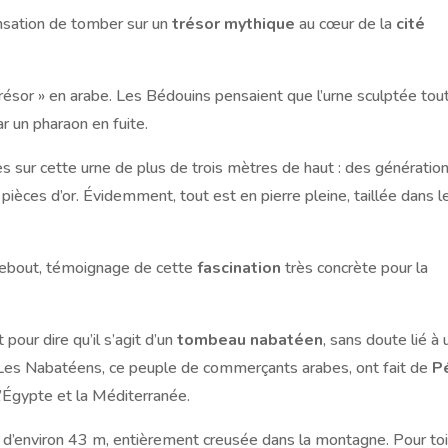
nsation de tomber sur un
trésor mythique
au cœur de la
cité
 trésor » en arabe. Les Bédouins pensaient que l’urne sculptée tou
r un pharaon en fuite.
es sur cette urne de plus de trois mètres de haut : des génératio
pièces d’or. Évidemment, tout est en pierre pleine, taillée dans l
 debout, témoignage de cette
fascination
très concrète pour la
pour dire qu’il s’agit d’un
tombeau nabatéen
, sans doute lié à 
re. Les Nabatéens, ce peuple de commerçants arabes, ont fait de
P
 l’Égypte et la Méditerranée.
e d’environ 43 m, entièrement creusée dans la montagne. Pour toi