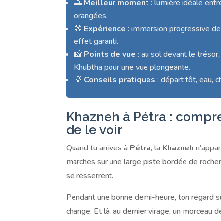
🌅
Meilleur moment
: lumière idéale entr
orangées.
🧭
Expérience
: immersion progressive dep
effet garanti.
📸
Points de vue
: au sol devant le trésor
Khubtha pour une vue plongeante.
💡
Conseils pratiques
: départ tôt, eau, 
Khazneh à Pétra : compre
de le voir
Quand tu arrives à
Pétra
, la
Khazneh
n’appara
marches sur une large piste bordée de rochers
se resserrent.
Pendant une bonne demi-heure, ton regard suit
change. Et là, au dernier virage, un morceau