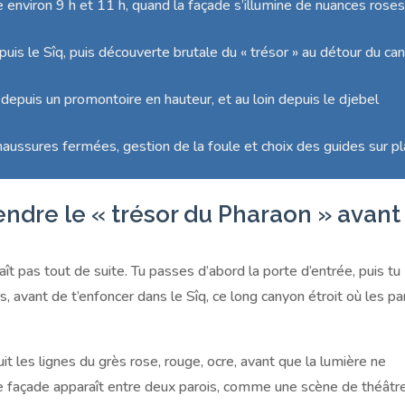
e environ 9 h et 11 h, quand la façade s’illumine de nuances roses
uis le Sîq, puis découverte brutale du « trésor » au détour du ca
, depuis un promontoire en hauteur, et au loin depuis le djebel
chaussures fermées, gestion de la foule et choix des guides sur pl
ndre le « trésor du Pharaon » avant
ît pas tout de suite. Tu passes d’abord la porte d’entrée, puis tu
, avant de t’enfoncer dans le Sîq, ce long canyon étroit où les pa
 les lignes du grès rose, rouge, ocre, avant que la lumière ne
 de façade apparaît entre deux parois, comme une scène de théâtre