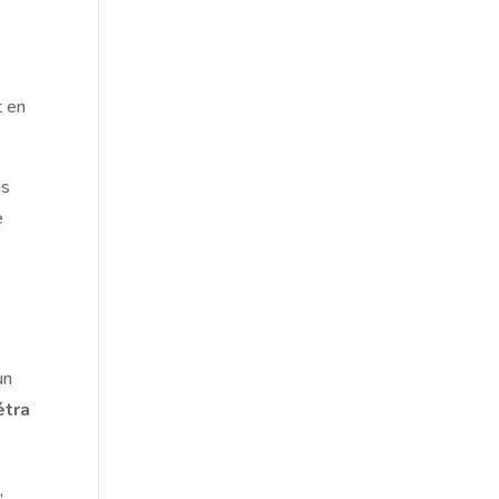
t en
ns
e
un
étra
,