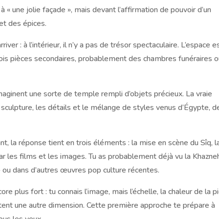
à « une jolie façade », mais devant l’affirmation de pouvoir d’un
et des épices.
iver : à l’intérieur, il n’y a pas de trésor spectaculaire. L’espace e
trois pièces secondaires, probablement des chambres funéraires 
maginent une sorte de temple rempli d’objets précieux. La vraie
la sculpture, les détails et le mélange de styles venus d’Égypte, d
nt, la réponse tient en trois éléments : la mise en scène du Sîq, l
ar les films et les images. Tu as probablement déjà vu la Khazne
» ou dans d’autres œuvres pop culture récentes.
re plus fort : tu connais l’image, mais l’échelle, la chaleur de la p
utent une autre dimension. Cette première approche te prépare à