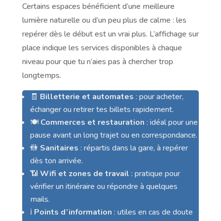
Certains espaces bénéficient d’une meilleure
lumière naturelle ou d’un peu plus de calme : les
repérer dès le début est un vrai plus. L’affichage sur
place indique les services disponibles à chaque
niveau pour que tu n’aies pas à chercher trop
longtemps.
🧾
Billetterie et automates
: pour acheter,
échanger ou retirer tes billets rapidement.
🍽️
Commerces et restauration
: idéal pour une
pause avant un long trajet ou en correspondance.
🚻
Sanitaires
: répartis dans la gare, à repérer
dès ton arrivée.
📶
Wifi et zones de travail
: pratique pour
vérifier un itinéraire ou répondre à quelques
mails.
ℹ️
Points d’information
: utiles en cas de doute