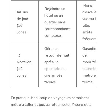
Moins
Rejoindre un
🚌 Bus
d’escaliers,
hôtel ou un
de jour
vue sur la
quartier sans
(16
ville,
correspondance
lignes)
arrêts
complexe.
fréquents.
Gérer un
Garantie
🌙
retour de nuit
de
Noctilien
après un
mobilité
(12
spectacle ou
quand le
lignes)
une arrivée
métro est
tardive.
fermé.
En pratique, beaucoup de voyageurs combinent
métro à l’aller et bus au retour, selon l’heure et la