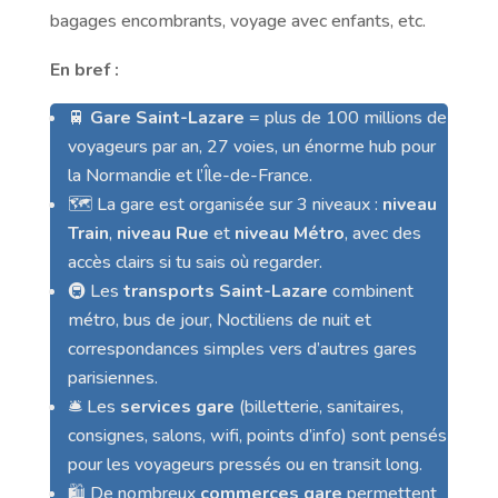
bagages encombrants, voyage avec enfants, etc.
En bref :
🚆
Gare Saint-Lazare
= plus de 100 millions de
voyageurs par an, 27 voies, un énorme hub pour
la Normandie et l’Île-de-France.
🗺️ La gare est organisée sur 3 niveaux :
niveau
Train
,
niveau Rue
et
niveau Métro
, avec des
accès clairs si tu sais où regarder.
🚇 Les
transports Saint-Lazare
combinent
métro, bus de jour, Noctiliens de nuit et
correspondances simples vers d’autres gares
parisiennes.
🛎️ Les
services gare
(billetterie, sanitaires,
consignes, salons, wifi, points d’info) sont pensés
pour les voyageurs pressés ou en transit long.
🛍️ De nombreux
commerces gare
permettent