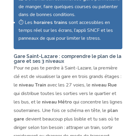
de manger, faire quelques courses ou patienter
dans de bonnes conditions.
⏱️ Les
horaires trains
sont accessibles en
temps réel sur les écrans, l’appli SNCF et les
panneaux de quai pour limiter le stress.
Gare Saint-Lazare : comprendre le plan de la
gare et ses 3 niveaux
Pour ne pas te perdre à Saint-Lazare, la première
clé est de visualiser la gare en trois grands étages :
le
niveau Train
avec les 27 voies, le
niveau Rue
qui distribue toutes les sorties vers le quartier et
les bus, et le
niveau Métro
qui concentre les lignes
souterraines. Une fois ce schéma en tête, le
plan
gare
devient beaucoup plus lisible et tu sais où te
diriger selon ton besoin : attraper un train, sortir
rapidement ou changer de mode de transport.