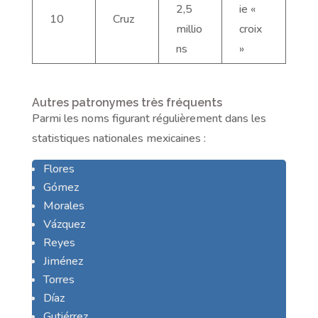
2,5
ie «
10
Cruz
millio
croix
ns
»
Autres patronymes très fréquents
Parmi les noms figurant régulièrement dans les
statistiques nationales mexicaines :
Flores
Gómez
Morales
Vázquez
Reyes
Jiménez
Torres
Díaz
Gutiérrez