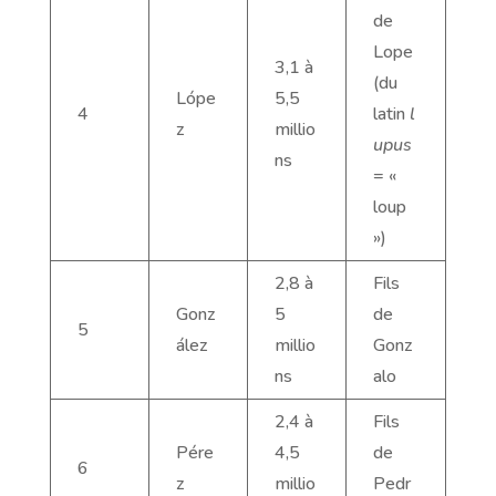
de
Lope
3,1 à
(du
Lópe
5,5
4
latin
l
z
millio
upus
ns
= «
loup
»)
2,8 à
Fils
Gonz
5
de
5
ález
millio
Gonz
ns
alo
2,4 à
Fils
Pére
4,5
de
6
z
millio
Pedr