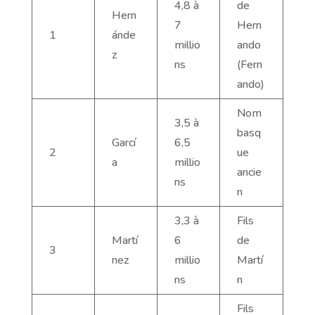
4,8 à
de
Hern
7
Hern
1
ánde
millio
ando
z
ns
(Fern
ando)
Nom
3,5 à
basq
Garcí
6,5
2
ue
a
millio
ancie
ns
n
3,3 à
Fils
Martí
6
de
3
nez
millio
Martí
ns
n
Fils