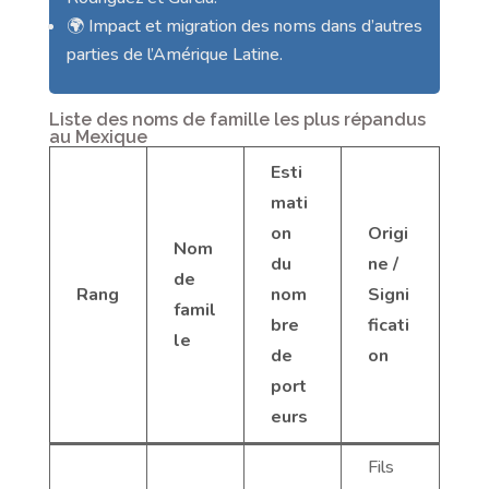
🌍 Impact et migration des noms dans d’autres
parties de l’Amérique Latine.
Liste des noms de famille les plus répandus
au Mexique
Esti
mati
on
Origi
Nom
du
ne /
de
Rang
nom
Signi
famil
bre
ficati
le
de
on
port
eurs
Fils