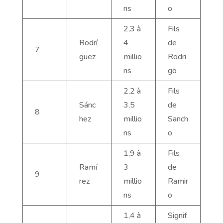
ns
o
2,3 à
Fils
Rodrí
4
de
7
guez
millio
Rodri
ns
go
2,2 à
Fils
Sánc
3,5
de
8
hez
millio
Sanch
ns
o
1,9 à
Fils
Ramí
3
de
9
rez
millio
Ramir
ns
o
1,4 à
Signif