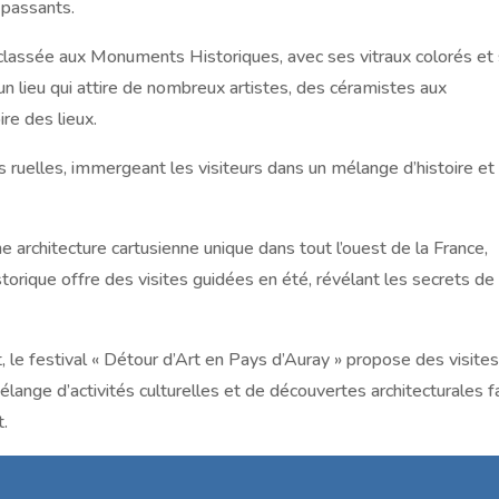
s passants.
, classée aux Monuments Historiques, avec ses vitraux colorés et
un lieu qui attire de nombreux artistes, des céramistes aux
ire des lieux.
des ruelles, immergeant les visiteurs dans un mélange d’histoire et
ne architecture cartusienne unique dans tout l’ouest de la France,
istorique offre des visites guidées en été, révélant les secrets de
, le festival « Détour d’Art en Pays d’Auray » propose des visites
élange d’activités culturelles et de découvertes architecturales fa
t.