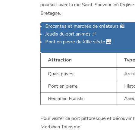
poursuit avec la rue Saint-Sauveur, où l’églis
Bretagne.
Brocantes et marchés de créateurs 🛍️
Jeudis du port animés 🎉
Pont en pierre du XIIIe siècle 🌉
Attraction
Typ
Quais pavés
Archi
Pont en pierre
Hist
Benjamin Franklin
Anec
Pour visiter ce port pittoresque et découvri
Morbihan Tourisme.