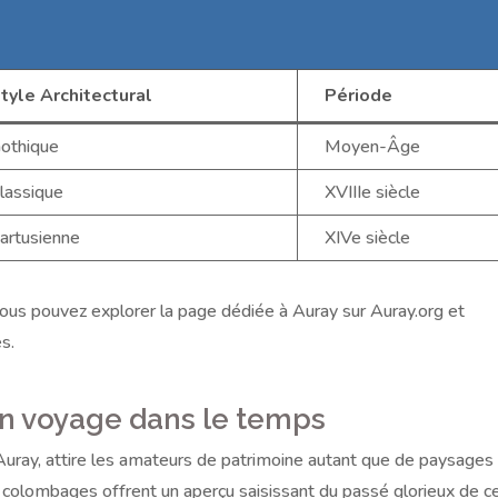
tyle Architectural
Période
othique
Moyen-Âge
lassique
XVIIIe siècle
artusienne
XIVe siècle
 vous pouvez explorer la page dédiée à Auray sur Auray.org et
s.
un voyage dans le temps
’Auray, attire les amateurs de patrimoine autant que de paysages
 colombages offrent un aperçu saisissant du passé glorieux de c