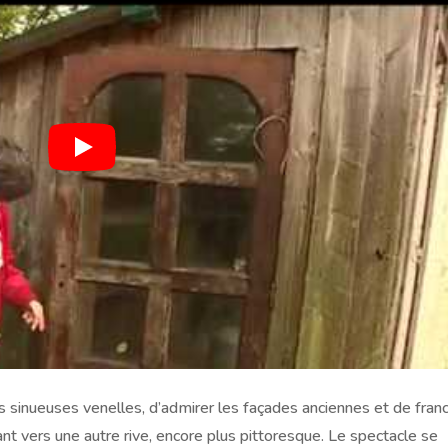
s sinueuses venelles, d’admirer les façades anciennes et de franc
ant vers une autre rive, encore plus pittoresque. Le spectacle se