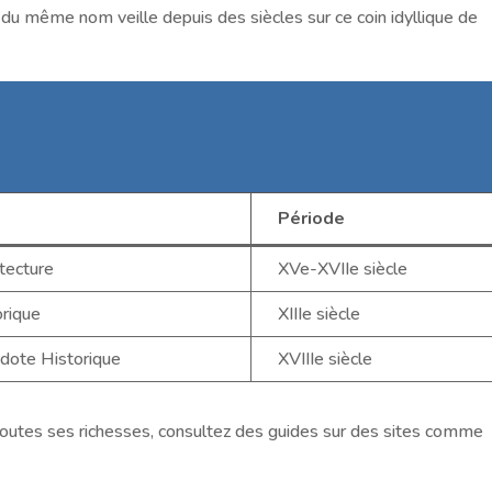
e du même nom veille depuis des siècles sur ce coin idyllique de
e
Période
tecture
XVe-XVIIe siècle
orique
XIIIe siècle
dote Historique
XVIIIe siècle
r toutes ses richesses, consultez des guides sur des sites comme