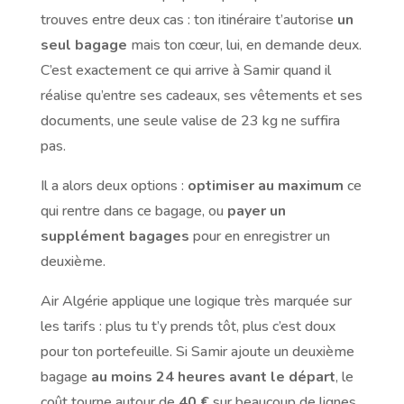
trouves entre deux cas : ton itinéraire t’autorise
un
seul bagage
mais ton cœur, lui, en demande deux.
C’est exactement ce qui arrive à Samir quand il
réalise qu’entre ses cadeaux, ses vêtements et ses
documents, une seule valise de 23 kg ne suffira
pas.
Il a alors deux options :
optimiser au maximum
ce
qui rentre dans ce bagage, ou
payer un
supplément bagages
pour en enregistrer un
deuxième.
Air Algérie applique une logique très marquée sur
les tarifs : plus tu t’y prends tôt, plus c’est doux
pour ton portefeuille. Si Samir ajoute un deuxième
bagage
au moins 24 heures avant le départ
, le
coût tourne autour de
40 €
sur beaucoup de lignes,