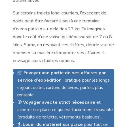
d’alternatives.
Sur certains trajets long-courriers, l’excédent de
poids peut être facturé jusqu’à une trentaine
d’euros par kilo au-delà des 23 kg. Tu imagines
donc le coût d’une valise qui dépasserait de 7 ou 8
kilos. Samir, en revoyant ces chiffres, décide vite de
repenser sa manière d’emporter ses affaires. Il
envisage alors d’autres options.
📦
Envoyer une partie de ses affaires par
service d’expédition
: pratique pour les longs
séjours ou les cartons de livres, parfois plus
rentable.
🧭
Voyager avec le strict nécessaire
et
acheter sur place ce qui est facilement trouvable
(produits de toilette, vêtements basiques).
🏄
Louer du matériel sur place
pour tout ce