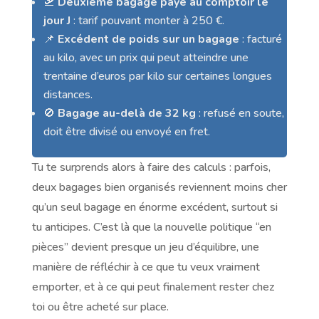
🛫
Deuxième bagage payé au comptoir le
jour J
: tarif pouvant monter à 250 €.
📌
Excédent de poids sur un bagage
: facturé
au kilo, avec un prix qui peut atteindre une
trentaine d’euros par kilo sur certaines longues
distances.
🚫
Bagage au-delà de 32 kg
: refusé en soute,
doit être divisé ou envoyé en fret.
Tu te surprends alors à faire des calculs : parfois,
deux bagages bien organisés reviennent moins cher
qu’un seul bagage en énorme excédent, surtout si
tu anticipes. C’est là que la nouvelle politique “en
pièces” devient presque un jeu d’équilibre, une
manière de réfléchir à ce que tu veux vraiment
emporter, et à ce qui peut finalement rester chez
toi ou être acheté sur place.