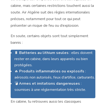
cabine, mais certaines restrictions touchent aussi la
soute. Air Algérie suit des règles internationales
précises, notamment pour tout ce qui peut
présenter un risque de feu ou d’explosion.
En soute, certains objets sont tout simplement
bannis :
🔋
Batteries au lithium seules
: elles doivent
rester en cabine, dans leurs appareils ou bien
protégées.
🔥
Produits inflammables ou explosifs
:
aérosols non autorisés, feux d’artifice, carburants.
💣
Armes et imitations dangereuses
:
soumises à une réglementation très stricte.
En cabine, tu retrouves aussi les classiques