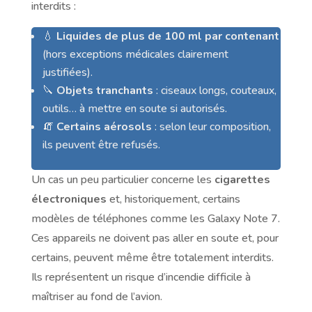
interdits :
💧
Liquides de plus de 100 ml par contenant
(hors exceptions médicales clairement
justifiées).
🔪
Objets tranchants
: ciseaux longs, couteaux,
outils… à mettre en soute si autorisés.
🧯
Certains aérosols
: selon leur composition,
ils peuvent être refusés.
Un cas un peu particulier concerne les
cigarettes
électroniques
et, historiquement, certains
modèles de téléphones comme les Galaxy Note 7.
Ces appareils ne doivent pas aller en soute et, pour
certains, peuvent même être totalement interdits.
Ils représentent un risque d’incendie difficile à
maîtriser au fond de l’avion.